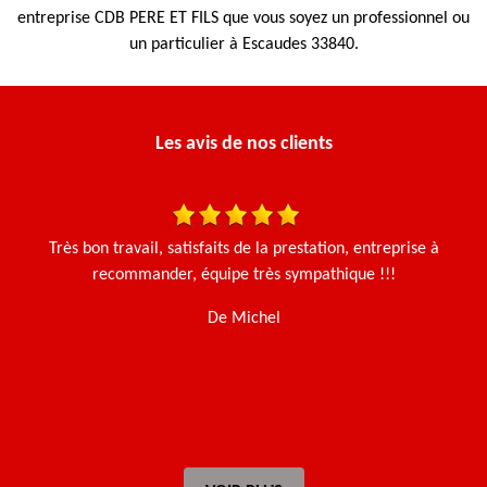
entreprise CDB PERE ET FILS que vous soyez un professionnel ou
un particulier à Escaudes 33840.
Les avis de nos clients
une
Très bon travail, satisfaits de la prestation, entreprise à
N
en
recommander, équipe très sympathique !!!
De Michel