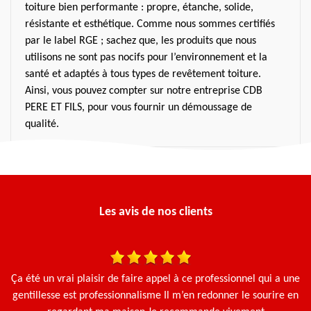
toiture bien performante : propre, étanche, solide,
résistante et esthétique. Comme nous sommes certifiés
par le label RGE ; sachez que, les produits que nous
utilisons ne sont pas nocifs pour l’environnement et la
santé et adaptés à tous types de revêtement toiture.
Ainsi, vous pouvez compter sur notre entreprise CDB
PERE ET FILS, pour vous fournir un démoussage de
qualité.
Les avis de nos clients
une
J'ai fait appel à cette entreprise pour un nettoyage de toiture et
N
en
un démoussage, et je suis extrêmement satisfait du résultat. Le