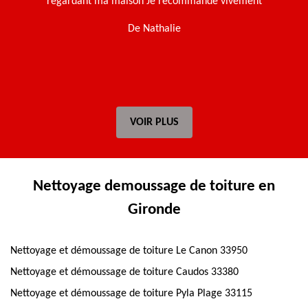
travail a été réalisé avec soin, efficacité et professionnalisme.
Ma toiture a retrouvé une seconde jeunesse ! L'équipe est
ponctuelle, courtoise et à l'écoute. Je recommande vivement
leurs services sans hésiter.
De Avir33
VOIR PLUS
Nettoyage demoussage de toiture en
Gironde
Nettoyage et démoussage de toiture Le Canon 33950
Nettoyage et démoussage de toiture Caudos 33380
Nettoyage et démoussage de toiture Pyla Plage 33115