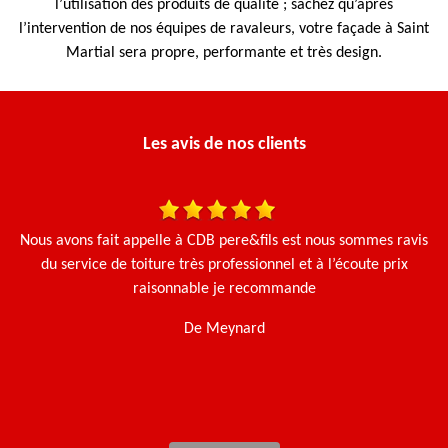
l’utilisation des produits de qualité ; sachez qu’après
l’intervention de nos équipes de ravaleurs, votre façade à Saint
Martial sera propre, performante et très design.
Les avis de nos clients
 et
Nous avons fait appelle à CDB pere&fils est nous sommes ravis
Ça
Le
du service de toiture très professionnel et à l’écoute prix
g
e.
raisonnable je recommande
De Meynard
t