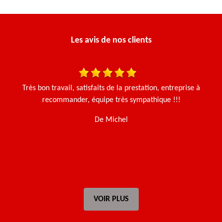
Les avis de nos clients
une
Très bon travail, satisfaits de la prestation, entreprise à
N
en
recommander, équipe très sympathique !!!
De Michel
VOIR PLUS