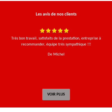
Les avis de nos clients
une
Très bon travail, satisfaits de la prestation, entreprise à
J'
en
recommander, équipe très sympathique !!!
u
t
De Michel
VOIR PLUS