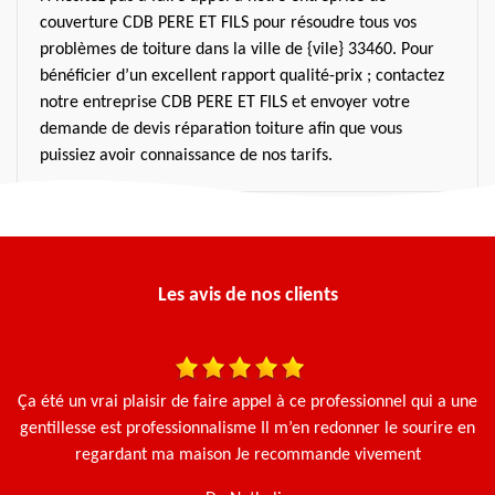
couverture CDB PERE ET FILS pour résoudre tous vos
problèmes de toiture dans la ville de {vile} 33460. Pour
bénéficier d’un excellent rapport qualité-prix ; contactez
notre entreprise CDB PERE ET FILS et envoyer votre
demande de devis réparation toiture afin que vous
puissiez avoir connaissance de nos tarifs.
Les avis de nos clients
 et
Ça été un vrai plaisir de faire appel à ce professionnel qui a une
N
Le
gentillesse est professionnalisme Il m’en redonner le sourire en
e.
regardant ma maison Je recommande vivement