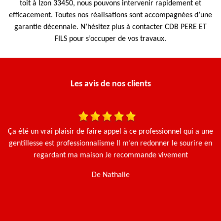
toit à Izon 33450, nous pouvons intervenir rapidement et
efficacement. Toutes nos réalisations sont accompagnées d’une
garantie décennale. N’hésitez plus à contacter CDB PERE ET
FILS pour s’occuper de vos travaux.
Les avis de nos clients
Ça été un vrai plaisir de faire appel à ce professionnel qui a une
J'
gentillesse est professionnalisme Il m’en redonner le sourire en
u
regardant ma maison Je recommande vivement
t
De Nathalie