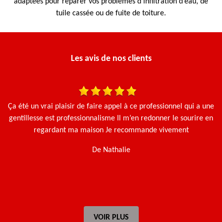
adaptées pour réparer vos problèmes d’infiltration d’eau, de
tuile cassée ou de fuite de toiture.
Les avis de nos clients
 et
Ça été un vrai plaisir de faire appel à ce professionnel qui a une
N
Le
gentillesse est professionnalisme Il m’en redonner le sourire en
e.
regardant ma maison Je recommande vivement
De Nathalie
t
VOIR PLUS