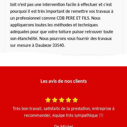
toit n’est pas une intervention facile à effectuer et c’est
pourquoi il est très important de remettre vos travaux à
un professionnel comme CDB PERE ET FILS. Nous
appliquerons toutes les méthodes et techniques
adéquates pour que votre toiture puisse retrouver toute
son étanchéité. Nous pourrons vous fournir des travaux
sur mesure à Daubeze 33540.
Les avis de nos clients
 et
Très bon travail, satisfaits de la prestation, entreprise à
Ça
Le
recommander, équipe très sympathique !!!
g
e.