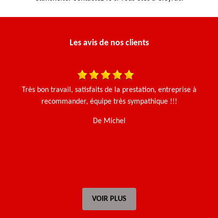
Les avis de nos clients
is
Très bon travail, satisfaits de la prestation, entreprise à
J'
recommander, équipe très sympathique !!!
u
t
De Michel
VOIR PLUS