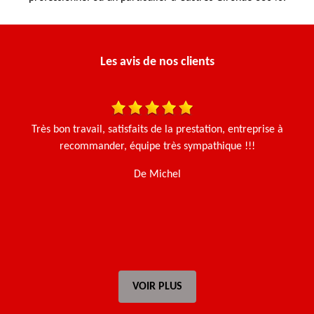
Les avis de nos clients
 et
Très bon travail, satisfaits de la prestation, entreprise à
N
Le
recommander, équipe très sympathique !!!
e.
De Michel
t
VOIR PLUS