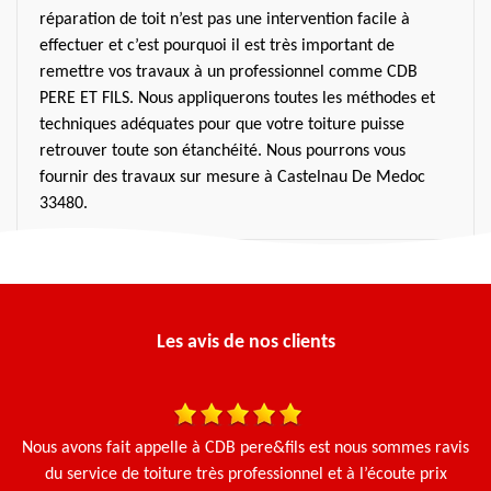
réparation de toit n’est pas une intervention facile à
effectuer et c’est pourquoi il est très important de
remettre vos travaux à un professionnel comme CDB
PERE ET FILS. Nous appliquerons toutes les méthodes et
techniques adéquates pour que votre toiture puisse
retrouver toute son étanchéité. Nous pourrons vous
fournir des travaux sur mesure à Castelnau De Medoc
33480.
Les avis de nos clients
 et
Nous avons fait appelle à CDB pere&fils est nous sommes ravis
Ça
Le
du service de toiture très professionnel et à l’écoute prix
g