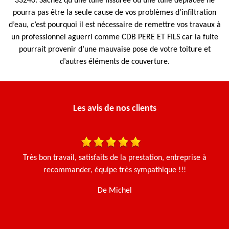
33240. Sachez qu’une tuile fissurée ou une tuile déplacée ne
pourra pas être la seule cause de vos problèmes d’infiltration
d’eau, c’est pourquoi il est nécessaire de remettre vos travaux à
un professionnel aguerri comme CDB PERE ET FILS car la fuite
pourrait provenir d’une mauvaise pose de votre toiture et
d’autres éléments de couverture.
Les avis de nos clients
is
Très bon travail, satisfaits de la prestation, entreprise à
J'
recommander, équipe très sympathique !!!
u
t
De Michel