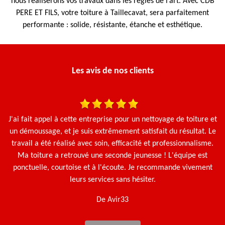
nous réaliserons vos travaux dans les règles de l’art. Avec CDB
PERE ET FILS, votre toiture à Taillecavat, sera parfaitement
performante : solide, résistante, étanche et esthétique.
Les avis de nos clients
J'ai fait appel à cette entreprise pour un nettoyage de toiture et
N
un démoussage, et je suis extrêmement satisfait du résultat. Le
travail a été réalisé avec soin, efficacité et professionnalisme.
Ma toiture a retrouvé une seconde jeunesse ! L'équipe est
ponctuelle, courtoise et à l'écoute. Je recommande vivement
leurs services sans hésiter.
De Avir33