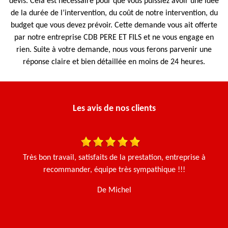
devis. Cela est nécessaire pour que vous puissiez avoir une idée
de la durée de l’intervention, du coût de notre intervention, du
budget que vous devez prévoir. Cette demande vous ait offerte
par notre entreprise CDB PERE ET FILS et ne vous engage en
rien. Suite à votre demande, nous vous ferons parvenir une
réponse claire et bien détaillée en moins de 24 heures.
Les avis de nos clients
 et
Très bon travail, satisfaits de la prestation, entreprise à
N
Le
recommander, équipe très sympathique !!!
e.
De Michel
t