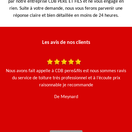
par notre entreprise CDB PERE ET FILS et ne vous engage en
rien. Suite à votre demande, nous vous ferons parvenir une
réponse claire et bien détaillée en moins de 24 heures.
Les avis de nos clients
 et
Nous avons fait appelle à CDB pere&fils est nous sommes ravis
Le
du service de toiture très professionnel et à l’écoute prix
e.
raisonnable je recommande
De Meynard
t