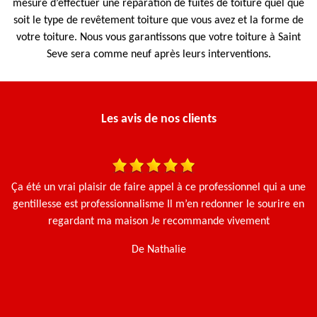
mesure d’effectuer une réparation de fuites de toiture quel que
soit le type de revêtement toiture que vous avez et la forme de
votre toiture. Nous vous garantissons que votre toiture à Saint
Seve sera comme neuf après leurs interventions.
Les avis de nos clients
 et
Ça été un vrai plaisir de faire appel à ce professionnel qui a une
Le
gentillesse est professionnalisme Il m’en redonner le sourire en
e.
regardant ma maison Je recommande vivement
De Nathalie
t