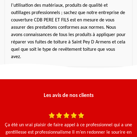
l’utilisation des matériaux, produits de qualité et
outillages professionnels ; sachez que notre entreprise de
couverture CDB PERE ET FILS est en mesure de vous
assurer des prestations conformes aux normes. Nous
avons connaissances de tous les produits à appliquer pour
réparer vos fuites de toiture à Saint Pey D Armens et cela
quel que soit le type de revêtement toiture que vous
avez.
Les avis de nos clients
is
Ça été un vrai plaisir de faire appel à ce professionnel qui a une
J'
gentillesse est professionnalisme Il m’en redonner le sourire en
u