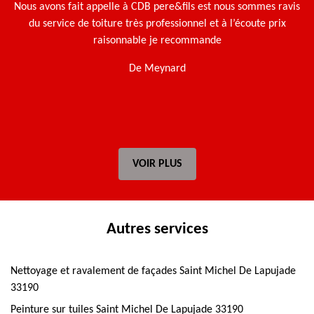
Nous avons fait appelle à CDB pere&fils est nous sommes ravis
Ça
du service de toiture très professionnel et à l’écoute prix
g
raisonnable je recommande
De Meynard
VOIR PLUS
Autres services
Nettoyage et ravalement de façades Saint Michel De Lapujade
33190
Peinture sur tuiles Saint Michel De Lapujade 33190