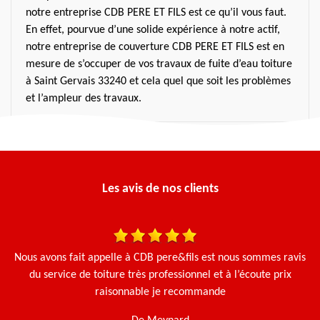
notre entreprise CDB PERE ET FILS est ce qu’il vous faut.
En effet, pourvue d’une solide expérience à notre actif,
notre entreprise de couverture CDB PERE ET FILS est en
mesure de s’occuper de vos travaux de fuite d’eau toiture
à Saint Gervais 33240 et cela quel que soit les problèmes
et l’ampleur des travaux.
Les avis de nos clients
 et
Nous avons fait appelle à CDB pere&fils est nous sommes ravis
Ça
Le
du service de toiture très professionnel et à l’écoute prix
g
e.
raisonnable je recommande