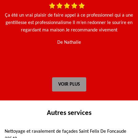
 et
Ça été un vrai plaisir de faire appel à ce professionnel qui a une
Le
gentillesse est professionnalisme Il m’en redonner le sourire en
e.
regardant ma maison Je recommande vivement
De Nathalie
t
VOIR PLUS
Autres services
Nettoyage et ravalement de façades Saint Felix De Foncaude