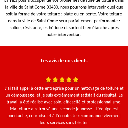
ET FILS pour s’occuper de vos problèmes de fuite de toiture dans
la ville de Saint Come 33430, nous pourrons intervenir quel que
soit la forme de votre toiture : plate ou en pente. Votre toiture
dans la ville de Saint Come sera parfaitement performante :
solide, résistante, esthétique et surtout bien étanche après
notre intervention.
Les avis de nos clients
J'ai fait appel à cette entreprise pour un nettoyage de toiture et
Ça
un démoussage, et je suis extrêmement satisfait du résultat. Le
g
travail a été réalisé avec soin, efficacité et professionnalisme.
Ma toiture a retrouvé une seconde jeunesse ! L'équipe est
ponctuelle, courtoise et à l'écoute. Je recommande vivement
leurs services sans hésiter.