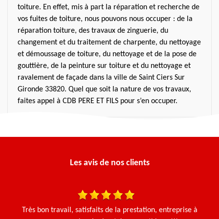
toiture. En effet, mis à part la réparation et recherche de
vos fuites de toiture, nous pouvons nous occuper : de la
réparation toiture, des travaux de zinguerie, du
changement et du traitement de charpente, du nettoyage
et démoussage de toiture, du nettoyage et de la pose de
gouttière, de la peinture sur toiture et du nettoyage et
ravalement de façade dans la ville de Saint Ciers Sur
Gironde 33820. Quel que soit la nature de vos travaux,
faites appel à CDB PERE ET FILS pour s’en occuper.
Les avis de nos clients
une
Très bon travail, satisfaits de la prestation, entreprise à
J'