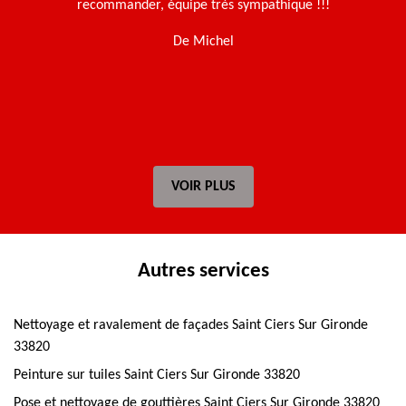
en
recommander, équipe très sympathique !!!
u
t
De Michel
VOIR PLUS
Autres services
Nettoyage et ravalement de façades Saint Ciers Sur Gironde
33820
Peinture sur tuiles Saint Ciers Sur Gironde 33820
Pose et nettoyage de gouttières Saint Ciers Sur Gironde 33820