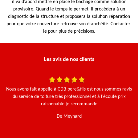
il va d’abord mettre en place le bâchage comme solution
provisoire. Quand le temps le permet, il procédera à un
diagnostic de la structure et proposera la solution réparation
pour que votre couverture retrouve son étanchéité. Contactez-
le pour plus de précisions.
Les avis de nos clients
 et
Nous avons fait appelle à CDB pere&fils est nous sommes ravis
Le
du service de toiture très professionnel et à l’écoute prix
e.
raisonnable je recommande
De Meynard
t