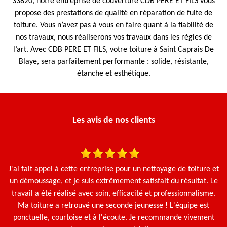
33820, notre entreprise de couverture CDB PERE ET FILS vous
propose des prestations de qualité en réparation de fuite de
toiture. Vous n’avez pas à vous en faire quant à la fiabilité de
nos travaux, nous réaliserons vos travaux dans les règles de
l’art. Avec CDB PERE ET FILS, votre toiture à Saint Caprais De
Blaye, sera parfaitement performante : solide, résistante,
étanche et esthétique.
Les avis de nos clients
J'ai fait appel à cette entreprise pour un nettoyage de toiture et
N
un démoussage, et je suis extrêmement satisfait du résultat. Le
travail a été réalisé avec soin, efficacité et professionnalisme.
Ma toiture a retrouvé une seconde jeunesse ! L'équipe est
ponctuelle, courtoise et à l'écoute. Je recommande vivement