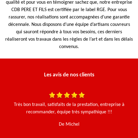
qualité et pour vous en témoigner sachez que, notre entreprise
CDB PERE ET FILS est certifiée par le label RGE. Pour vous
rassurer, nos réalisations sont accompagnées d’une garantie
décennale. Nous disposons d’une équipe d’artisans couvreurs
qui sauront répondre à tous vos besoins, ces derniers
réaliseront vos travaux dans les règles de l’art et dans les délais
convenus.
Les avis de nos clients
is
Très bon travail, satisfaits de la prestation, entreprise à
J'
recommander, équipe très sympathique !!!
u
t
De Michel