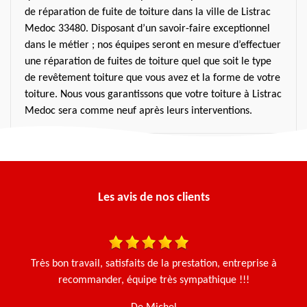
de réparation de fuite de toiture dans la ville de Listrac
Medoc 33480. Disposant d’un savoir-faire exceptionnel
dans le métier ; nos équipes seront en mesure d’effectuer
une réparation de fuites de toiture quel que soit le type
de revêtement toiture que vous avez et la forme de votre
toiture. Nous vous garantissons que votre toiture à Listrac
Medoc sera comme neuf après leurs interventions.
Les avis de nos clients
is
Très bon travail, satisfaits de la prestation, entreprise à
Ça
recommander, équipe très sympathique !!!
g