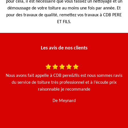
pour cela, il est nécessaire que vous fassiez un nettoyage et un
démoussage de votre toiture au moins une fois par année. Et
pour des travaux de qualité, remettez vos travaux à CDB PERE
ET FILS.
Les avis de nos clients
 et
Nous avons fait appelle à CDB pere&fils est nous sommes ravis
Le
du service de toiture très professionnel et à l’écoute prix
e.
raisonnable je recommande
De Meynard
t