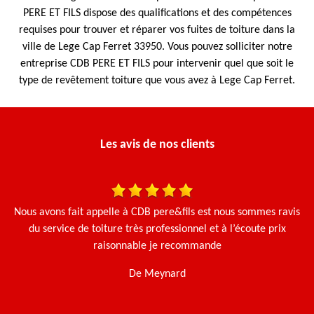
PERE ET FILS dispose des qualifications et des compétences
requises pour trouver et réparer vos fuites de toiture dans la
ville de Lege Cap Ferret 33950. Vous pouvez solliciter notre
entreprise CDB PERE ET FILS pour intervenir quel que soit le
type de revêtement toiture que vous avez à Lege Cap Ferret.
Les avis de nos clients
 et
Nous avons fait appelle à CDB pere&fils est nous sommes ravis
Ça
Le
du service de toiture très professionnel et à l’écoute prix
g
e.
raisonnable je recommande
De Meynard
t