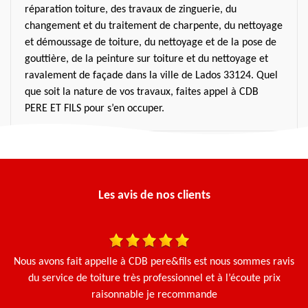
réparation toiture, des travaux de zinguerie, du
changement et du traitement de charpente, du nettoyage
et démoussage de toiture, du nettoyage et de la pose de
gouttière, de la peinture sur toiture et du nettoyage et
ravalement de façade dans la ville de Lados 33124. Quel
que soit la nature de vos travaux, faites appel à CDB
PERE ET FILS pour s’en occuper.
Les avis de nos clients
Nous avons fait appelle à CDB pere&fils est nous sommes ravis
Ça
du service de toiture très professionnel et à l’écoute prix
g
raisonnable je recommande