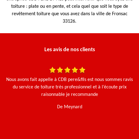
toiture : plate ou en pente, et cela quel que soit le type de
revêtement toiture que vous avez dans la ville de Fronsac
33126.
Les avis de nos clients
 et
Nous avons fait appelle à CDB pere&fils est nous sommes ravis
Ça
Le
du service de toiture très professionnel et à l’écoute prix
g
e.
raisonnable je recommande
De Meynard
t