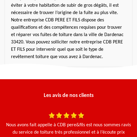
éviter à votre habitation de subir de gros dégâts, il est
nécessaire de trouver l’origine de la fuite au plus vite.
Notre entreprise CDB PERE ET FILS dispose des
qualifications et des compétences requises pour trouver
et réparer vos fuites de toiture dans la ville de Dardenac
33420. Vous pouvez solliciter notre entreprise CDB PERE
ET FILS pour intervenir quel que soit le type de
revêtement toiture que vous avez à Dardenac.
Les avis de nos clients
Nous avons fait appelle à CDB pere&fils est nous sommes ravis
J'
du service de toiture très professionnel et à l’écoute prix
u