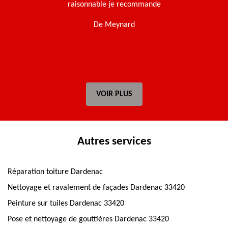
raisonnable je recommande
t
De Meynard
VOIR PLUS
Autres services
Réparation toiture Dardenac
Nettoyage et ravalement de façades Dardenac 33420
Peinture sur tuiles Dardenac 33420
Pose et nettoyage de gouttières Dardenac 33420