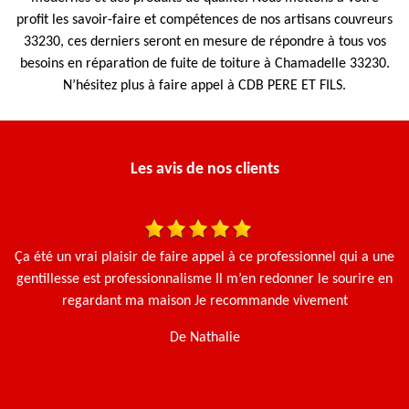
profit les savoir-faire et compétences de nos artisans couvreurs
33230, ces derniers seront en mesure de répondre à tous vos
besoins en réparation de fuite de toiture à Chamadelle 33230.
N’hésitez plus à faire appel à CDB PERE ET FILS.
Les avis de nos clients
 et
Ça été un vrai plaisir de faire appel à ce professionnel qui a une
Le
gentillesse est professionnalisme Il m’en redonner le sourire en
e.
regardant ma maison Je recommande vivement
De Nathalie
t