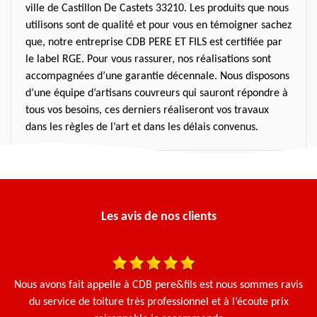
ville de Castillon De Castets 33210. Les produits que nous
utilisons sont de qualité et pour vous en témoigner sachez
que, notre entreprise CDB PERE ET FILS est certifiée par
le label RGE. Pour vous rassurer, nos réalisations sont
accompagnées d’une garantie décennale. Nous disposons
d’une équipe d’artisans couvreurs qui sauront répondre à
tous vos besoins, ces derniers réaliseront vos travaux
dans les règles de l’art et dans les délais convenus.
Les avis de nos clients
 et
Nous avons fait appelle à CDB pere&fils est nous sommes ravis
Ça
Le
du service de toiture très professionnel et à l’écoute prix
g