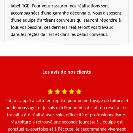
label RGE. Pour vous rassurer, nos réalisations sont
accompagnées d’une garantie décennale. Nous disposons
d’une équipe d’artisans couvreurs qui sauront répondre à
tous vos besoins, ces derniers réaliseront vos travaux
dans les règles de l’art et dans les délais convenus.
Les avis de nos clients
J'ai fait appel à cette entreprise pour un nettoyage de toiture et
Ça
un démoussage, et je suis extrêmement satisfait du résultat. Le
g
travail a été réalisé avec soin, efficacité et professionnalisme.
Ma toiture a retrouvé une seconde jeunesse ! L'équipe est
ponctuelle, courtoise et à l'écoute. Je recommande vivement