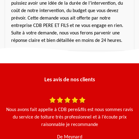
puissiez avoir une idée de la durée de l’intervention, du
coût de notre intervention, du budget que vous devez
prévoir. Cette demande vous ait offerte par notre
entreprise CDB PERE ET FILS et ne vous engage en rien.
Suite à votre demande, nous vous ferons parvenir une
réponse claire et bien détaillée en moins de 24 heures.
Les avis de nos clients
Nous avons fait appelle à CDB pere&fils est nous sommes ravis
J'
du service de toiture très professionnel et à l’écoute prix
u
raisonnable je recommande
t
De Meynard