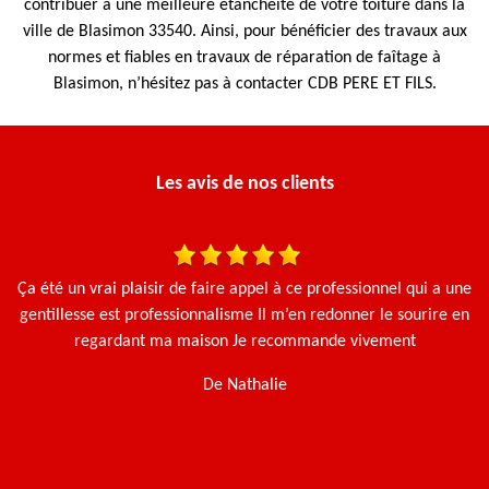
contribuer à une meilleure étanchéité de votre toiture dans la
ville de Blasimon 33540. Ainsi, pour bénéficier des travaux aux
normes et fiables en travaux de réparation de faîtage à
Blasimon, n’hésitez pas à contacter CDB PERE ET FILS.
Les avis de nos clients
Ça été un vrai plaisir de faire appel à ce professionnel qui a une
N
gentillesse est professionnalisme Il m’en redonner le sourire en
regardant ma maison Je recommande vivement
De Nathalie