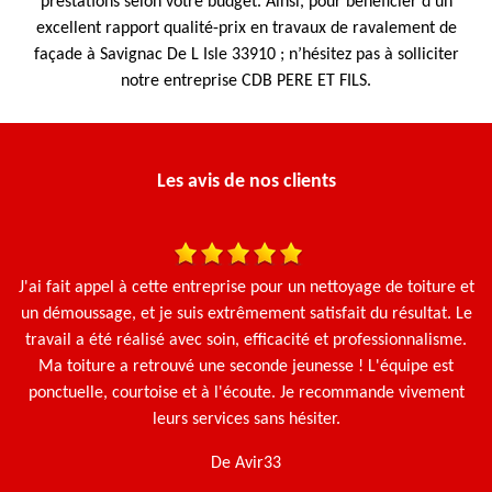
prestations selon votre budget. Ainsi, pour bénéficier d’un
excellent rapport qualité-prix en travaux de ravalement de
façade à Savignac De L Isle 33910 ; n’hésitez pas à solliciter
notre entreprise CDB PERE ET FILS.
Les avis de nos clients
is
J'ai fait appel à cette entreprise pour un nettoyage de toiture et
un démoussage, et je suis extrêmement satisfait du résultat. Le
travail a été réalisé avec soin, efficacité et professionnalisme.
Ma toiture a retrouvé une seconde jeunesse ! L'équipe est
ponctuelle, courtoise et à l'écoute. Je recommande vivement
leurs services sans hésiter.
De Avir33