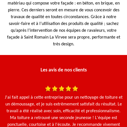
matériau qui compose votre façade : en béton, en brique, en
pierre. Ces derniers seront en mesure de vous concevoir des
travaux de qualité en toutes circonstances. Grâce à notre
savoir-faire et à l’utilisation des produits de qualité ; sachez
qu’après l’intervention de nos équipes de ravaleurs, votre
façade à Saint Romain La Virvee sera propre, performante et
très design.
Les avis de nos clients
une
J'ai fait appel à cette entreprise pour un nettoyage de toiture et
N
en
un démoussage, et je suis extrêmement satisfait du résultat. Le
travail a été réalisé avec soin, efficacité et professionnalisme.
Ma toiture a retrouvé une seconde jeunesse ! L'équipe est
ponctuelle, courtoise et à l'écoute. Je recommande vivement