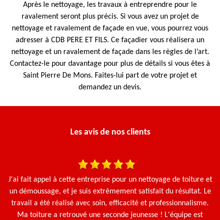
Après le nettoyage, les travaux à entreprendre pour le
ravalement seront plus précis. Si vous avez un projet de
nettoyage et ravalement de façade en vue, vous pourrez vous
adresser à CDB PERE ET FILS. Ce façadier vous réalisera un
nettoyage et un ravalement de façade dans les règles de l’art.
Contactez-le pour davantage pour plus de détails si vous êtes à
Saint Pierre De Mons. Faites-lui part de votre projet et
demandez un devis.
Les avis de nos clients
J'ai fait appel à cette entreprise pour un nettoyage de toiture et
Ça
un démoussage, et je suis extrêmement satisfait du résultat. Le
g
travail a été réalisé avec soin, efficacité et professionnalisme.
Ma toiture a retrouvé une seconde jeunesse ! L'équipe est