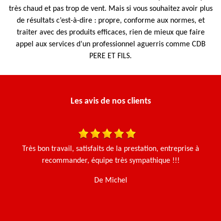
très chaud et pas trop de vent. Mais si vous souhaitez avoir plus
de résultats c’est-à-dire : propre, conforme aux normes, et
traiter avec des produits efficaces, rien de mieux que faire
appel aux services d’un professionnel aguerris comme CDB
PERE ET FILS.
Les avis de nos clients
 et
Très bon travail, satisfaits de la prestation, entreprise à
N
Le
recommander, équipe très sympathique !!!
e.
De Michel
t