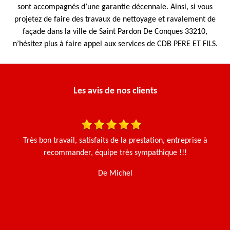
sont accompagnés d’une garantie décennale. Ainsi, si vous
projetez de faire des travaux de nettoyage et ravalement de
façade dans la ville de Saint Pardon De Conques 33210,
n’hésitez plus à faire appel aux services de CDB PERE ET FILS.
Les avis de nos clients
is
Très bon travail, satisfaits de la prestation, entreprise à
Ça
recommander, équipe très sympathique !!!
g
De Michel