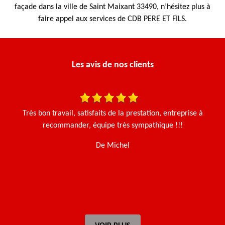
façade dans la ville de Saint Maixant 33490, n’hésitez plus à
faire appel aux services de CDB PERE ET FILS.
Les avis de nos clients
une
Très bon travail, satisfaits de la prestation, entreprise à
N
en
recommander, équipe très sympathique !!!
De Michel