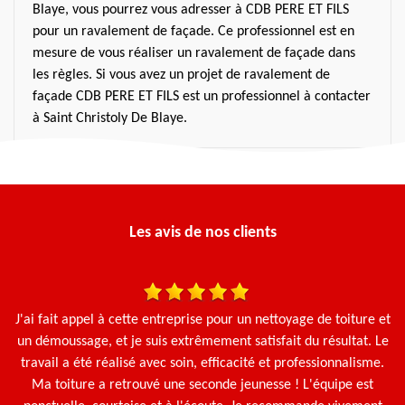
Blaye, vous pourrez vous adresser à CDB PERE ET FILS
pour un ravalement de façade. Ce professionnel est en
mesure de vous réaliser un ravalement de façade dans
les règles. Si vous avez un projet de ravalement de
façade CDB PERE ET FILS est un professionnel à contacter
à Saint Christoly De Blaye.
Les avis de nos clients
une
J'ai fait appel à cette entreprise pour un nettoyage de toiture et
N
en
un démoussage, et je suis extrêmement satisfait du résultat. Le
travail a été réalisé avec soin, efficacité et professionnalisme.
Ma toiture a retrouvé une seconde jeunesse ! L'équipe est