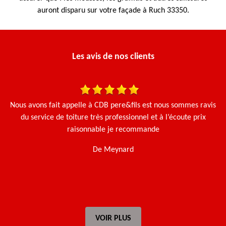
auront disparu sur votre façade à Ruch 33350.
Les avis de nos clients
ous avons fait appelle à CDB pere&fils est nous sommes ravis
J'ai f
du service de toiture très professionnel et à l’écoute prix
un dém
raisonnable je recommande
trava
Ma 
De Meynard
ponct
VOIR PLUS