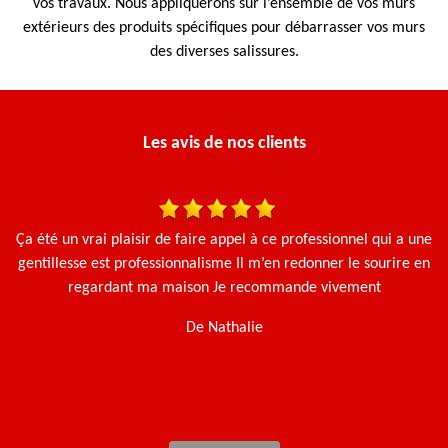
vos travaux. Nous appliquerons sur l’ensemble de vos murs
extérieurs des produits spécifiques pour débarrasser vos murs
des diverses salissures.
Les avis de nos clients
Ça été un vrai plaisir de faire appel à ce professionnel qui a une
N
gentillesse est professionnalisme Il m’en redonner le sourire en
regardant ma maison Je recommande vivement
De Nathalie