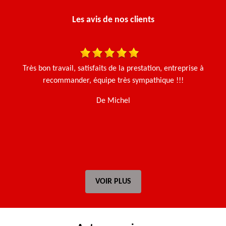
Les avis de nos clients
 et
Très bon travail, satisfaits de la prestation, entreprise à
N
Le
recommander, équipe très sympathique !!!
e.
De Michel
t
VOIR PLUS