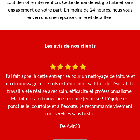
coût de notre intervention. Cette demande est gratuite et sans
engagement de votre part. En moins de 24 heures, nous vous
enverrons une réponse claire et détaillée.
Les avis de nos clients
J'ai fait appel à cette entreprise pour un nettoyage de toiture et
Ça
un démoussage, et je suis extrêmement satisfait du résultat. Le
g
travail a été réalisé avec soin, efficacité et professionnalisme.
Ma toiture a retrouvé une seconde jeunesse ! L'équipe est
ponctuelle, courtoise et à l'écoute. Je recommande vivement
leurs services sans hésiter.
De Avir33