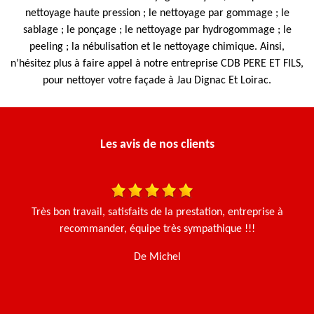
nettoyage haute pression ; le nettoyage par gommage ; le
sablage ; le ponçage ; le nettoyage par hydrogommage ; le
peeling ; la nébulisation et le nettoyage chimique. Ainsi,
n’hésitez plus à faire appel à notre entreprise CDB PERE ET FILS,
pour nettoyer votre façade à Jau Dignac Et Loirac.
Les avis de nos clients
is
Très bon travail, satisfaits de la prestation, entreprise à
Ça
recommander, équipe très sympathique !!!
g
De Michel