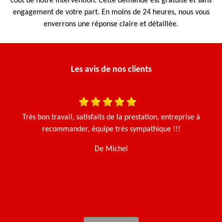
coût de notre intervention. Cette demande est gratuite et sans
engagement de votre part. En moins de 24 heures, nous vous
enverrons une réponse claire et détaillée.
Les avis de nos clients
une
Très bon travail, satisfaits de la prestation, entreprise à
J'
en
recommander, équipe très sympathique !!!
u
t
De Michel